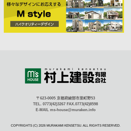
〒623-0005 京都府綾部市里町野53
TEL. 0773(42)3267 FAX.0773(42)8598
E-MAIL ms-house@muraken.info
COPYRIGHTS (C) 2026 MURAKAMI KENSETSU. ALL RIGHTS RESERVED.