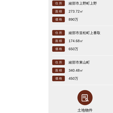
綾部市上野町上野
住 所
273.72㎡
面 積
890万
価 格
綾部市並松町上番取
住 所
174.68㎡
面 積
650万
価 格
綾部市東山町
住 所
340.48㎡
面 積
450万
価 格
土地物件