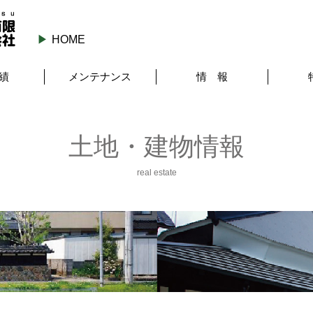
HOME
績
メンテナンス
情 報
土地・建物情報
real estate