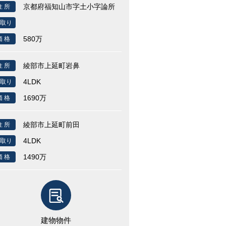
京都府福知山市字土小字論所
住 所
取り
580万
価 格
綾部市上延町岩鼻
住 所
4LDK
取り
1690万
価 格
綾部市上延町前田
住 所
4LDK
取り
1490万
価 格
建物物件