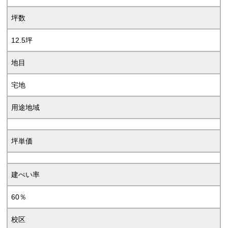
坪数
12.5坪
地目
宅地
用途地域
坪単価
建ぺい率
60％
校区