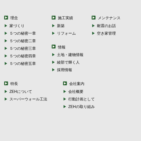
理念
施工実績
メンテナンス
家づくり
新築
耐震のお話
５つの秘密一章
リフォーム
空き家管理
５つの秘密二章
情報
５つの秘密三章
土地・建物情報
５つの秘密四章
綾部で輝く人
５つの秘密五章
採用情報
特長
会社案内
ZEHについて
会社概要
スーパーウォール工法
行動計画として
ZEHの取り組み